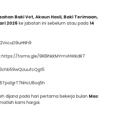
esahan Baki Vot, Akaun Hasil, Baki Terimaan,
ari 2026
ke jabatan ini sebelum atau pada
14
Gw2VxcuD9uHNh9
:
https://forms.gle/9R8ihkKMYmVHWkdR7
e/3chb59wQUuufcQgt5
e/6Tpa1grT7NHcU8oq5
h
eh dijana pada hari pertama bekerja bulan
Mac
matlah kami hargai.