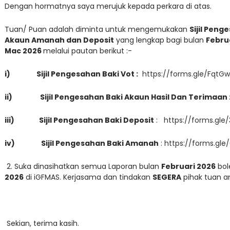
Dengan hormatnya saya merujuk kepada perkara di atas.
Tuan/ Puan adalah diminta untuk mengemukakan
Sijil Peng
Akaun Amanah dan Deposit
yang lengkap bagi bulan
Febru
Mac 2026
melalui pautan berikut :-
i)
Sijil Pengesahan Baki Vot :
https://forms.gle/Fqt
ii)
Sijil Pengesahan Baki Akaun Hasil Dan Terimaan 
iii)
Sijil Pengesahan Baki Deposit
:
https://forms.gl
iv)
Sijil Pengesahan Baki Amanah
:
https://forms.gl
2. Suka dinasihatkan semua Laporan bulan
Februari 2026
bol
2026
di iGFMAS. Kerjasama dan tindakan
SEGERA
pihak tuan a
Sekian, terima kasih.